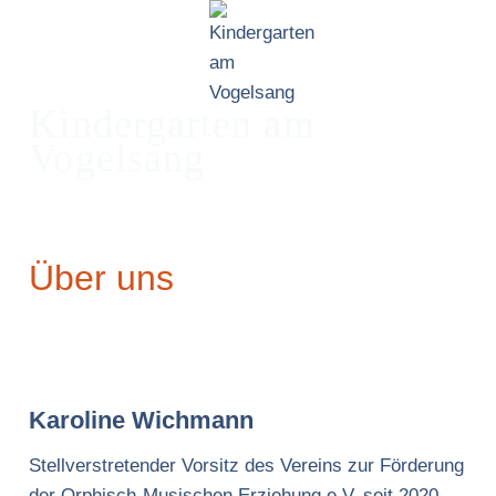
Zum
Inhalt
springen
Kindergarten am
Vogelsang
Über uns
Karoline Wichmann
Stellverstretender Vorsitz des Vereins zur Förderung
der Orphisch-Musischen Erziehung e.V. seit 2020